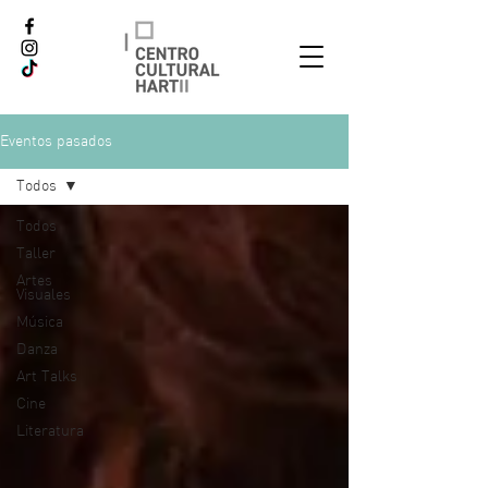
Eventos pasados
Todos
Todos
Taller
Artes
Visuales
Música
Danza
Art Talks
Cine
Literatura