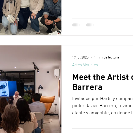
los momentos clave que marc
y artística del músico británi
se analizaron los acontecimi
propuesta musical, la constru
el impacto duradero de su obr
internacional.
19 jul 2025
1 min de lectura
Artes Visuales
Meet the Artist 
Barrera
Invitados por Hartii y compañ
pintor Javier Barrera, tuvim
afable y amigable, en donde la