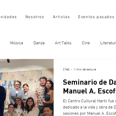
ividades
Nosotros
Artistas
Eventos pasados
Música
Danza
Art Talks
Cine
Literatu
2 feb
1 min de lectura
Seminario de D
Manuel A. Escof
El Centro Cultural Hartii fue
dedicado a la vida y obra de 
sesiones por Manuel A. Escoff