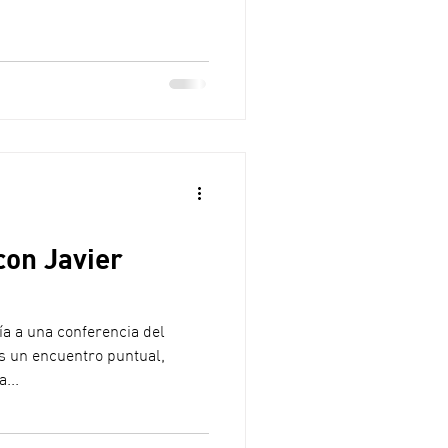
aron la trayectoria personal
co. A lo largo de las sesiones,
entos que influyeron en su
cción de su identidad visual y
a en la cultura pop a nivel
con Javier
ía a una conferencia del
os un encuentro puntual,
...