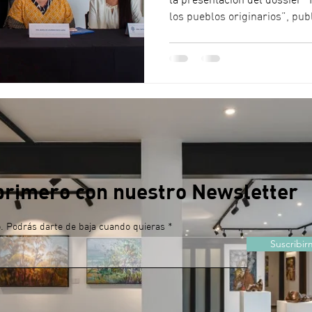
la presentación del dossier “
los pueblos originarios”, pub
edición de la revista Tohil de
UADY. La actividad reunió a 
investigadores en un espacio 
desafíos, derechos y expresi
originarios. Durante la inaug
Carrión Villanueva, directora
primero con nuestro Newsletter
o. Podrás darte de baja cuando quieras
Suscribir