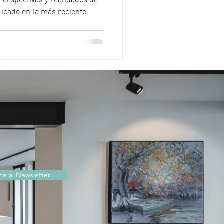
Perspectivas y realidades de
licado en la más reciente
 la Facultad de Derecho de la
académicos, estudiantes e
de reflexión sobre los
ones culturales de los pueblos
uración, la Lic. Brenda
me al Newsletter