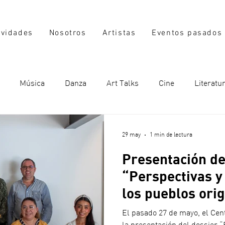
ividades
Nosotros
Artistas
Eventos pasados
Música
Danza
Art Talks
Cine
Literatu
29 may
1 min de lectura
Presentación de
“Perspectivas y
los pueblos ori
El pasado 27 de mayo, el Cent