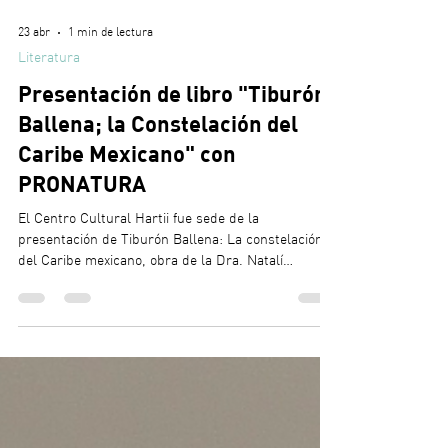
23 abr
1 min de lectura
Literatura
Presentación de libro "Tiburón
Ballena; la Constelación del
Caribe Mexicano" con
PRONATURA
El Centro Cultural Hartii fue sede de la
presentación de Tiburón Ballena: La constelación
del Caribe mexicano, obra de la Dra. Natalí
Cárdenas Palomo y Emanuel Mimila Herrera,
impulsada por Pronatura Península de Yucatán. El
libro reúne más de 20 años de investigación y
fotografía sobre el tiburón ballena en el Caribe
mexicano, promoviendo la reflexión y el compromiso
con la conservación marina. Fecha de evento: 21 de