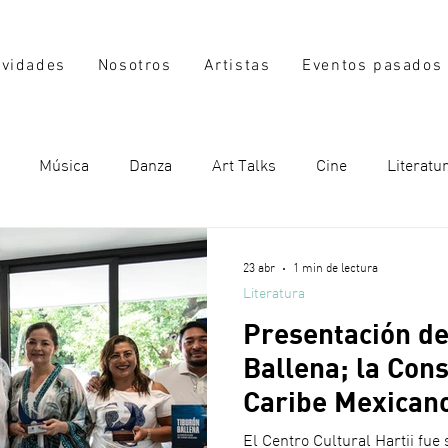
ividades
Nosotros
Artistas
Eventos pasados
Música
Danza
Art Talks
Cine
Literatu
23 abr
1 min de lectura
Literatura
Presentación de
Ballena; la Cons
Caribe Mexican
PRONATURA
El Centro Cultural Hartii fue