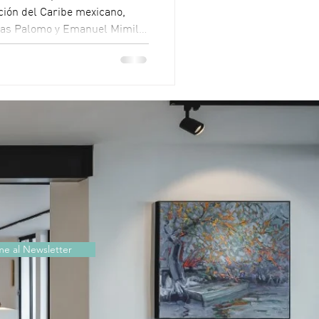
ción del Caribe mexicano,
enas Palomo y Emanuel Mimila
atura Península de Yucatán.
 de investigación y fotografía
l Caribe mexicano,
l compromiso con la
e evento: 21 de abril
me al Newsletter