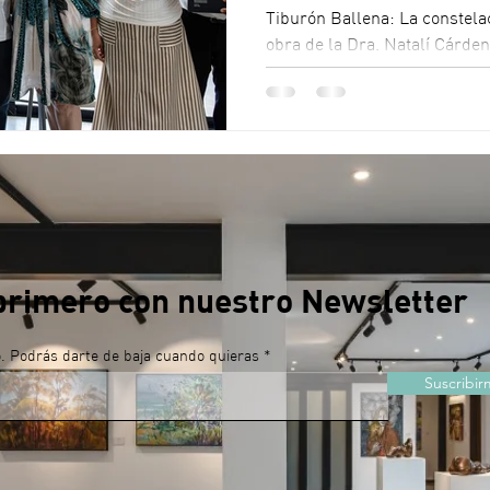
Tiburón Ballena: La constela
obra de la Dra. Natalí Cárd
Herrera, impulsada por Pron
El libro reúne más de 20 años
sobre el tiburón ballena en e
promoviendo la reflexión y e
conservación marina. Fecha d
primero con nuestro Newsletter
o. Podrás darte de baja cuando quieras
Suscribir