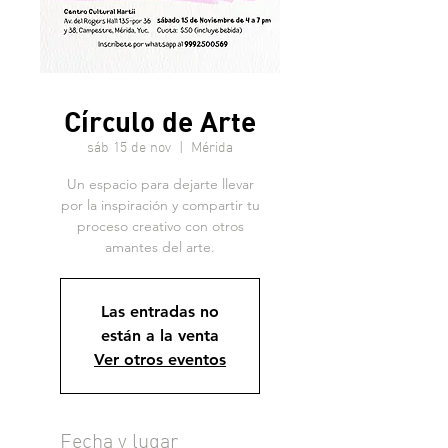
Círculo de Arte
sáb 15 de nov
  |  
Mérida
Un espacio para dejarte llevar
por la inspiración y compartir tu
proceso creativo con otros
amantes del arte.
Las entradas no
están a la venta
Ver otros eventos
Fecha y lugar