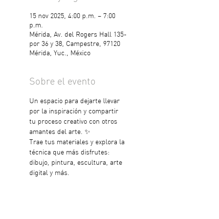
15 nov 2025, 4:00 p.m. – 7:00
p.m.
Mérida, Av. del Rogers Hall 135-
por 36 y 38, Campestre, 97120
Mérida, Yuc., México
Sobre el evento
Un espacio para dejarte llevar 
por la inspiración y compartir 
tu proceso creativo con otros 
amantes del arte. ✨
Trae tus materiales y explora la 
técnica que más disfrutes: 
dibujo, pintura, escultura, arte 
digital y más.
📍Centro Cultural Hartii
📅 Sábado 15 de noviembre | 4 
a 7 pm