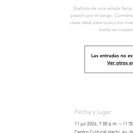
Disfruta de una velada llena
pasión por el tango. Comien
clase ideal para todos los ni
bailar en nuest
Las entradas no es
Ver otros e
Fecha y lugar
11 jul 2026, 7:00 p.m. – 11:5
Centro Cultural Hartii, Av. 