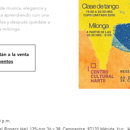
 de música, elegancia y
za aprendiendo con una
veles y después quédate a
ra milonga.
tán a la venta
ventos
0 p.m.
del Rogers Hall 135-por 36 y 38, Campestre, 97120 Mérida, Yuc., 