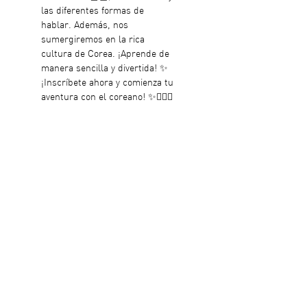
las diferentes formas de 
hablar. Además, nos 
sumergiremos en la rica 
cultura de Corea. ¡Aprende de 
manera sencilla y divertida! ✨ 
¡Inscríbete ahora y comienza tu 
aventura con el coreano! ✨💁🏻‍♀️  
🗓️ ¡6 CLASES! Cada Jueves 8, 
15, 22, 29 Mayo / 5 y 12 de Junio
🕛 5:30 - 7 pm
🎟️ Un sólo pago de $800 / 
Incluye snacks coreanos 🍡🍜 
(Aparta con 50%)
📍Av. del Rogers Hall 135-por 
36 y 38, Campestre, 97120 
Mérida, Yuc.
✍🏼 📞Registro al   +52 9992 50 
05 69¨