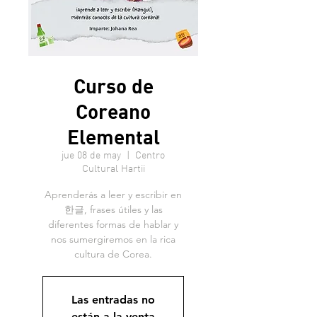
Curso de
Coreano
Elemental
jue 08 de may
  |  
Centro
Cultural Hartii
Aprenderás a leer y escribir en
한글, frases útiles y las
diferentes formas de hablar y
nos sumergiremos en la rica
cultura de Corea.
Las entradas no
están a la venta