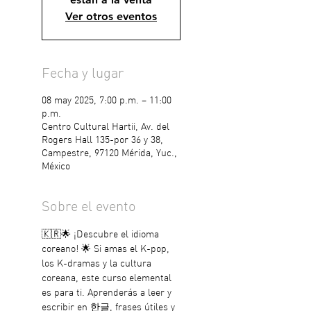
Ver otros eventos
Fecha y lugar
08 may 2025, 7:00 p.m. – 11:00
p.m.
Centro Cultural Hartii, Av. del
Rogers Hall 135-por 36 y 38,
Campestre, 97120 Mérida, Yuc.,
México
Sobre el evento
🇰🇷🌟 ¡Descubre el idioma 
coreano! 🌟 Si amas el K-pop, 
los K-dramas y la cultura 
coreana, este curso elemental 
es para ti. Aprenderás a leer y 
escribir en 한글, frases útiles y 