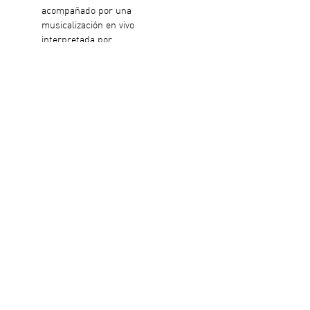
acompañado por una 
musicalización en vivo 
interpretada por
🎸 Mauricio Collado – Guitarra
🎸 Miguel Pérez – Guitarra
🎸 Artemio Saldívar – Bajo
🥁 Mac Castañeda – Batería
🗓️ Jueves 16 de julio
Leer más >
Compartir este evento