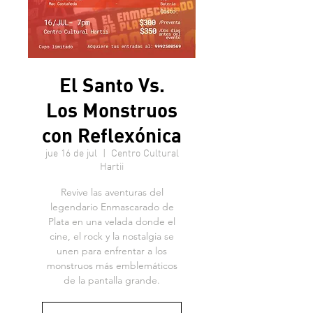
El Santo Vs.
Los Monstruos
con Reflexónica
jue 16 de jul
  |  
Centro Cultural
Hartii
Revive las aventuras del
legendario Enmascarado de
Plata en una velada donde el
cine, el rock y la nostalgia se
unen para enfrentar a los
monstruos más emblemáticos
de la pantalla grande.