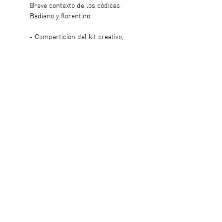
Breve contexto de los códices 
Badiano y florentino.
- Compartición del kit creativo, 
snak saludable + referencias 
visuales con ilustración 
botánica con pigmentos 
naturales, códices mayas y 
ejercicios que inspiren a soltar 
la mano.
-PROCESO GUIADO: Doblado y 
corte de papel artesanal para 
formar el acordeón. Ensamble 
y composición del recetario con 
diversas técnicas a elegir como 
el collage, foto bordado 
intuitivo, dibujo botánico, 
estampado, dibujo con 
sombras, etcétera.