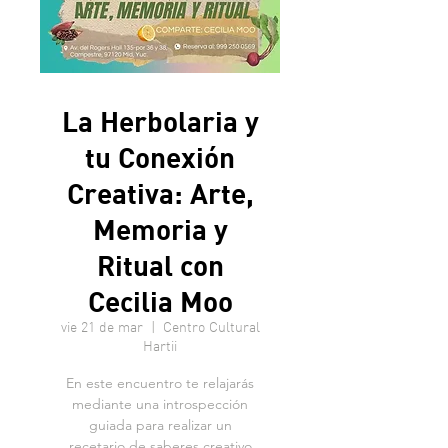
La Herbolaria y
tu Conexión
Creativa: Arte,
Memoria y
Ritual con
Cecilia Moo
vie 21 de mar
  |  
Centro Cultural
Hartii
En este encuentro te relajarás
mediante una introspección
guiada para realizar un
recetario de saberes creativo