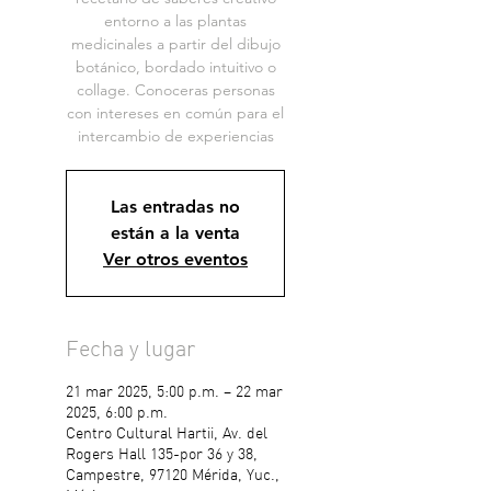
entorno a las plantas
medicinales a partir del dibujo
botánico, bordado intuitivo o
collage. Conoceras personas
con intereses en común para el
intercambio de experiencias
Las entradas no
están a la venta
Ver otros eventos
Fecha y lugar
21 mar 2025, 5:00 p.m. – 22 mar
2025, 6:00 p.m.
Centro Cultural Hartii, Av. del
Rogers Hall 135-por 36 y 38,
Campestre, 97120 Mérida, Yuc.,