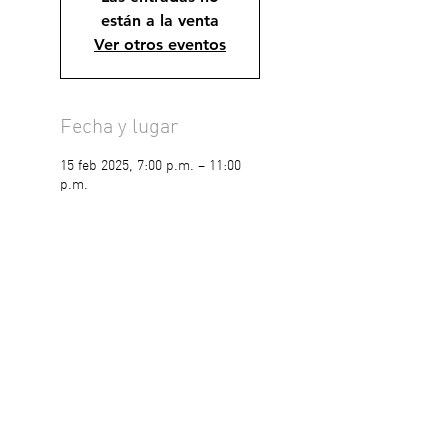
están a la venta
Ver otros eventos
Fecha y lugar
15 feb 2025, 7:00 p.m. – 11:00
p.m.
Centro Cultural Hartii, Av. del
Rogers Hall 135-por 36 y 38,
Campestre, 97120 Mérida, Yuc.,
México
Compartir este evento