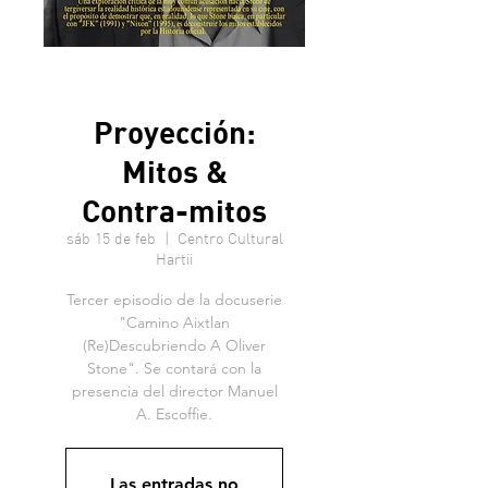
Proyección:
Mitos &
Contra-mitos
sáb 15 de feb
  |  
Centro Cultural
Hartii
Tercer episodio de la docuserie
"Camino Aixtlan
(Re)Descubriendo A Oliver
Stone". Se contará con la
presencia del director Manuel
A. Escoffie.
Las entradas no