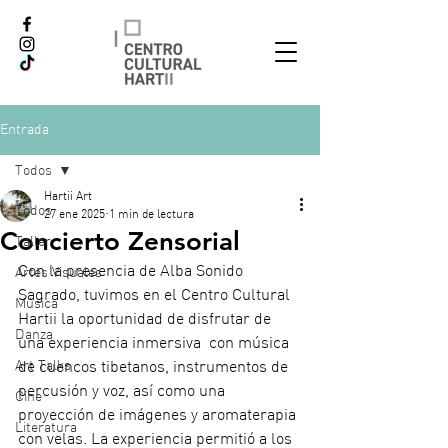
Entrada
Todos
Hartii Art
Todos
27 ene 2025
1 min de lectura
Concierto Zensorial
Taller
Con la presencia de Alba Sonido 
Artes Visuales
Sagrado, tuvimos en el Centro Cultural 
Música
Hartii la oportunidad de disfrutar de 
Danza
una experiencia inmersiva  con música 
Art Talks
de cuencos tibetanos, instrumentos de 
percusión y voz, así como una 
Cine
proyección de imágenes y aromaterapia 
Literatura
con velas. La experiencia permitió a los 