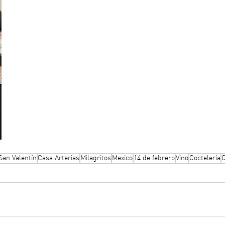
San Valentín
Casa Arterias
Milagritos
Mexico
14 de febrero
Vino
Coctelería
C