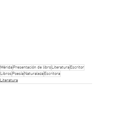
Mérida
Presentación de libro
Literatura
Escritor
Libros
Poesía
Naturaleza
Escritora
Literatura
Ver todo
Entradas recientes