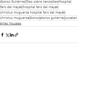
Alonso Gutiérrez
Óleo sobre lienzo
óleo
Hospital
faro del mayab
hospital faro del mayab
christus muguerza hospital faro del mayab
christus muguerza
Alonso
alonso gutierrez
yucatan
Artes Visuales
Ver todo
Entradas recientes