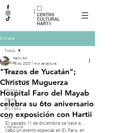
Entrada
Todos
Hartii Art
Todos
15 dic 2025
1 min de lectura
"Trazos de Yucatán";
Taller
Christus Muguerza
Artes Visuales
Hospital Faro del Mayab
Música
Danza
celebra su 6to aniversario
Art Talks
con exposición con Hartii
Cine
El pasado 11 de diciembre se llevó a 
Literatura
cabo un evento especial en El Faro, en 