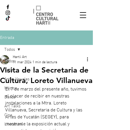
Entrada
Todos
Hartii Art
Todos
11 mar 2024
1 min de lectura
Visita de la Secretaria de
Taller
Cultura, Loreto Villanueva
Artes Visuales
Música
El 7 de marzo del presente año, tuvimos 
el placer de recibir en nuestras 
Danza
instalaciones a la Mtra. Loreto 
Art Talks
Villanueva, Secretaria de Cultura y las 
Cine
Artes de Yucatán (SEGEY), para 
mostrarle la exposición actual y 
Literatura