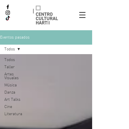
Eventos pasados
Todos
Todos
Taller
Artes
Visuales
Música
Danza
Art Talks
Cine
Literatura