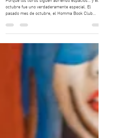
Literatura
Homa Book Club - Octubre
Porque los libros siguen abriendo espacios… y el de
octubre fue uno verdaderamente especial. El
pasado mes de octubre, el Homma Book Club
continuó su ciclo de encuentros literarios en
colaboración con el Centro Cultural Hartii, guiado
por María José Magaña. En esta ocasión,
compartimos dos lecturas profundamente emotivas
y reflexivas: El año del pensamiento mágico de Joan
Didion y Flores para Algernon de Daniel Keyes.
Ambas obras nos invitaron a explorar distintos
matices de