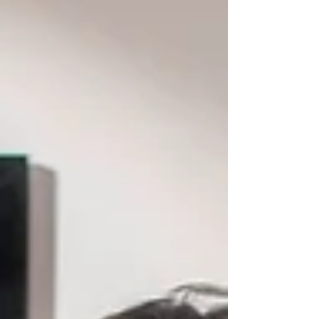
convertido a Frankenstein en un clásico atemporal.
La sesión incluyó la proyección de fragmentos y
clips cinematográficos guiada