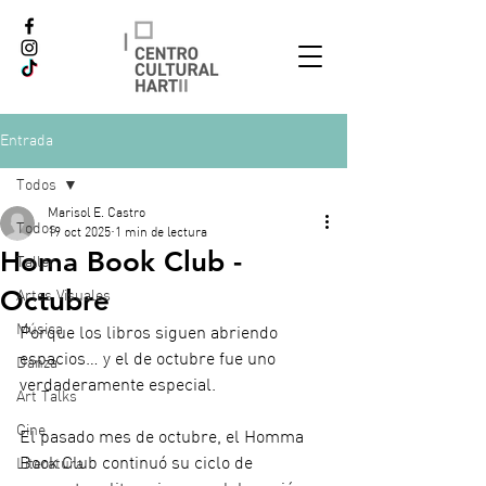
Entrada
Todos
Marisol E. Castro
Todos
19 oct 2025
1 min de lectura
Homa Book Club -
Taller
Octubre
Artes Visuales
Música
Porque los libros siguen abriendo 
espacios… y el de octubre fue uno 
Danza
verdaderamente especial.
Art Talks
Cine
El pasado mes de octubre, el Homma 
Book Club continuó su ciclo de 
Literatura