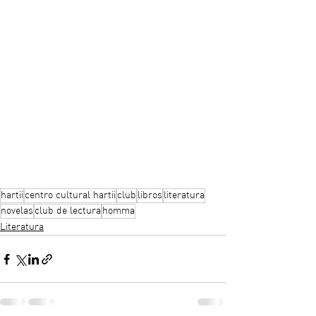
hartii
centro cultural hartii
club
libros
literatura
novelas
club de lectura
homma
Literatura